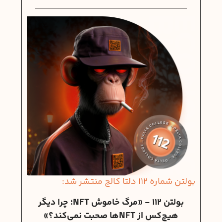
بولتن شماره 112 دلتا کالج منتشر شد:
بولتن 112 - «مرگ خاموش NFT؛ چرا دیگر
هیچ‌کس از NFTها صحبت نمی‌کند؟»