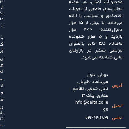
کو
محصولات اصلی، هر هفته
از
تحلیل‌های جامعی از تحولات
یک
اقتصادی و سیاسی را ارائه
دا
می‌دهد. با بیش از ۱۵ هزار
ن..
دنبال‌کننده، ۴۰۰ هزار
بازدید و ۵ هزار شنونده
باز
ماهانه، دلتا کالج به‌عنوان
کا
مرجعی معتبر در بازارهای
آم
مالی شناخته می‌شود.
زی
فش
اح
تهران، بلوار
سی
میرداماد، خیابان
ان
تابان شرقی، تقاطع
جد
غفاری، پلاک 3
فد
info@delta.colle
رز
ge
با
۰۲۱۲۶۴۱۱۸۴۱
گل
سا