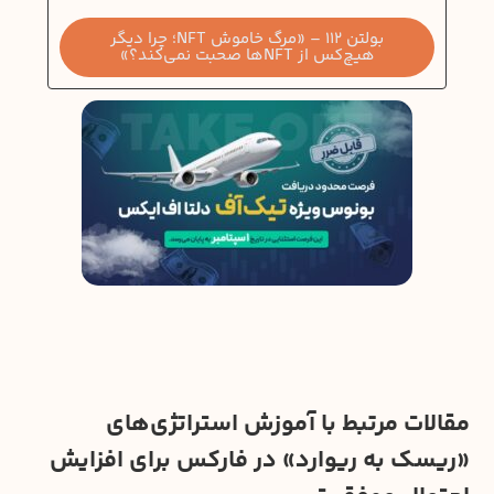
بولتن 112 – «مرگ خاموش NFT؛ چرا دیگر
هیچ‌کس از NFTها صحبت نمی‌کند؟»
مقالات مرتبط با آموزش استراتژی‌های
«ریسک به ریوارد» در فارکس برای افزایش