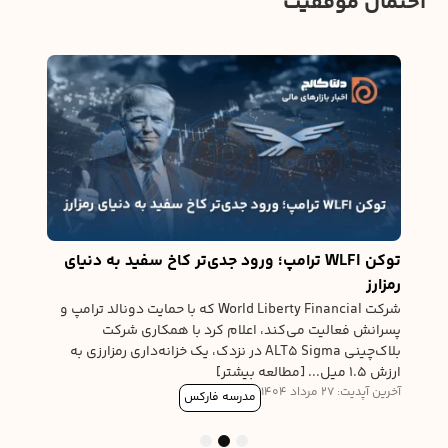
احتمال موفقیت
له
نیوی
ی،
ی
درخوا
ورود 
آخرین آپدیت
توکن WLFI ترامپ؛ ورود جدی‌تر کاخ سفید به دنیای
رمزارز
شرکت World Liberty Financial که با حمایت دونالد ترامپ و
پسرانش فعالیت می‌کند، اعلام کرد با همکاری شرکت
بلاک‌چینی ALT5 Sigma در نزدک، یک خزانه‌داری رمزارزی به
ارزش ۱.۵ میل... [مطالعه بیشتر]
آخرین آپدیت: 27 مرداد 1404
مدرسه فارکس
3
2
1