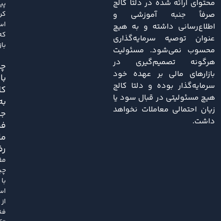
محتوای ارائه شده در دلتا کالج
پی
صرفاً جنبه آموزشی و
کر
اس
اطلاع‌رسانی داشته و به هیچ
که
عنوان توصیه سرمایه‌گذاری
باز
محسوب نمی‌شود. مسئولیت
هرگونه تصمیم‌گیری در
چی
بازارهای مالی بر عهده خود
با
سرمایه‌گذار بوده و دلتا کالج
کل
هیچ مسئولیتی در قبال سود یا
به
زیان احتمالی معاملات نخواهد
ج
داشت.
فر
ما
رف
مق
چی
با
اس
از
فن