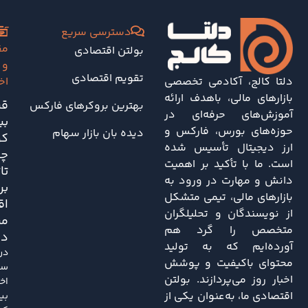
دسترسی سریع
آخ
مق
بولتن اقتصادی
و
تقویم اقتصادی
دلتا کالج، آکادمی تخصصی
اخ
بازارهای مالی، باهدف ارائه
قی
بهترین بروکرهای فارکس
آموزش‌های حرفه‌ای در
بی
حوزه‌های بورس، فارکس و
دیده بان بازار سهام
کو
ارز دیجیتال تأسیس شده
چه
است. ما با تأکید بر اهمیت
تا
دانش و مهارت در ورود به
بر
بازارهای مالی، تیمی متشکل
اق
از نویسندگان و تحلیلگران
مر
متخصص را گرد هم
دا
آورده‌ایم که به تولید
در
محتوای باکیفیت و پوشش
سا
اخبار روز می‌پردازند. بولتن
اخی
اقتصادی ما، به‌عنوان یکی از
بی