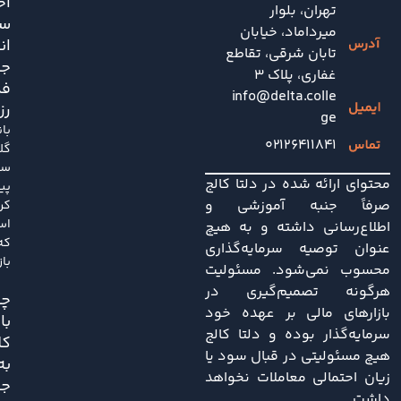
اح
تهران، بلوار
سی
میرداماد، خیابان
ان
تابان شرقی، تقاطع
جد
غفاری، پلاک 3
فد
info@delta.colle
رز
ge
با
۰۲۱۲۶۴۱۱۸۴۱
گل
سا
محتوای ارائه شده در دلتا کالج
پی
صرفاً جنبه آموزشی و
کر
اس
اطلاع‌رسانی داشته و به هیچ
که
عنوان توصیه سرمایه‌گذاری
باز
محسوب نمی‌شود. مسئولیت
هرگونه تصمیم‌گیری در
چی
بازارهای مالی بر عهده خود
با
سرمایه‌گذار بوده و دلتا کالج
کل
هیچ مسئولیتی در قبال سود یا
به
زیان احتمالی معاملات نخواهد
ج
داشت.