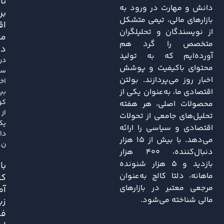
تا
دانش و مهارت در ورود به
بر
بازارهای مالی، تیمی متشکل
اق
از نویسندگان و تحلیلگران
مر
متخصص را گرد هم
دا
آورده‌ایم که به تولید
در
محتوای باکیفیت و پوشش
سا
اخبار روز می‌پردازند. بولتن
اخی
اقتصادی ما، به‌عنوان یکی از
بی
کو
محصولات اصلی، هر هفته
از
تحلیل‌های جامعی از تحولات
یک
اقتصادی و سیاسی را ارائه
دا
می‌دهد. با بیش از ۱۵ هزار
ن..
دنبال‌کننده، ۴۰۰ هزار
بازدید و ۵ هزار شنونده
باز
ماهانه، دلتا کالج به‌عنوان
کا
مرجعی معتبر در بازارهای
آم
مالی شناخته می‌شود.
زی
فش