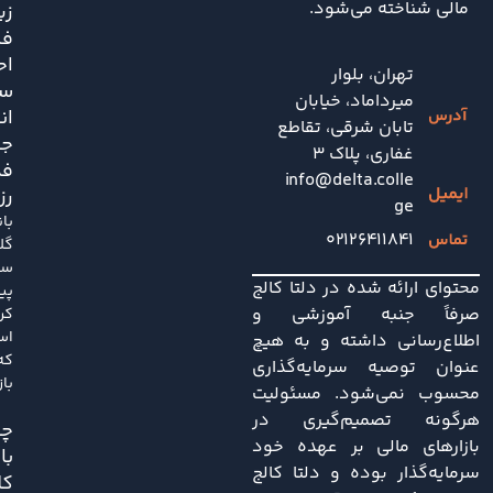
مالی شناخته می‌شود.
زی
فش
اح
تهران، بلوار
سی
میرداماد، خیابان
ان
تابان شرقی، تقاطع
جد
غفاری، پلاک 3
فد
info@delta.colle
رز
ge
با
۰۲۱۲۶۴۱۱۸۴۱
گل
سا
محتوای ارائه شده در دلتا کالج
پی
صرفاً جنبه آموزشی و
کر
اس
اطلاع‌رسانی داشته و به هیچ
که
عنوان توصیه سرمایه‌گذاری
باز
محسوب نمی‌شود. مسئولیت
هرگونه تصمیم‌گیری در
چی
بازارهای مالی بر عهده خود
با
سرمایه‌گذار بوده و دلتا کالج
کل