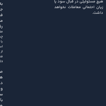
هیچ مسئولیتی در قبال سود یا
به
زیان احتمالی معاملات نخواهد
ج
داشت.
فر
ما
رف
مق
چی
با
اس
از
فن
«کل
ص
هم
دل
و
سک
با
هی