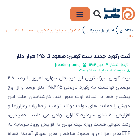
دلتاکالج
اخبار ارز دیجیتال
ثبت رکورد جدید بیت کوین؛ صعود تا ۱۲۵ هزار
〱
〱
دلار
ثبت رکورد جدید بیت کوین؛ صعود تا ۱۲۵ هزار دلار
تاریخ انتشار:
۱۴ مهر, ۱۴۰۴
[reading_time]
نویسنده: مونیکا خدادوست
بیت کوین، بزرگ ترین ارز دیجیتال جهان، امروز با رشد ۲.۷
درصدی توانست به رکورد تاریخی ۱۲۵,۲۴۵ دلار برسد و از اوج
پیشین خود در میانه اوت عبور کند.
کارشناسان علت این
جهش را حمایت های دولت دونالد ترامپ از مقررات رمزارزها و
افزایش تقاضای سرمایه گذاران نهادی می دانند.
همچنین،
رشد متوالی هشت روزه بیت کوین با افزایش ورود سرمایه به
ETFهای رمزارزی و صعود شاخص های سهام آمریکا همراه