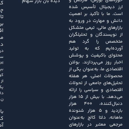
حوزه‌های بورس، فارکس و
دیده بان بازار سهام
کو
ارز دیجیتال تأسیس شده
چه
است. ما با تأکید بر اهمیت
تا
دانش و مهارت در ورود به
بر
بازارهای مالی، تیمی متشکل
اق
از نویسندگان و تحلیلگران
مر
متخصص را گرد هم
دا
آورده‌ایم که به تولید
در
محتوای باکیفیت و پوشش
سا
اخبار روز می‌پردازند. بولتن
اخی
اقتصادی ما، به‌عنوان یکی از
بی
کو
محصولات اصلی، هر هفته
از
تحلیل‌های جامعی از تحولات
یک
اقتصادی و سیاسی را ارائه
دا
می‌دهد. با بیش از ۱۵ هزار
ن..
دنبال‌کننده، ۴۰۰ هزار
بازدید و ۵ هزار شنونده
باز
ماهانه، دلتا کالج به‌عنوان
کا
مرجعی معتبر در بازارهای
آم