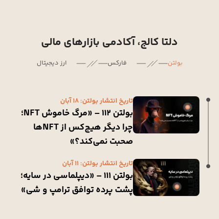
دلتا کالج، آکادمی بازارهای مالی
بولتن
فارکس
ارز دیجیتال
تاریخ انتشار بولتن: 18 آبان
بولتن 112 – «مرگ خاموش NFT؛
چرا دیگر هیچ‌کس از NFTها
صحبت نمی‌کند؟»
تاریخ انتشار بولتن: 11 آبان
بولتن 111 – «دیپلماسی در سایه؛
پشت پرده توافق ترامپ و شی»