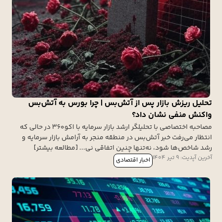
تحلیل ریزش بازار پس از آتش‌بس | چرا بورس به آتش‌بس
واکنش منفی نشان داد؟
مصاحبه اختصاصی با تحلیلگر ارشد بازار سرمایه با اکو360 در حالی که
انتظار می‌رفت خبر آتش‌بس در منطقه منجر به آرامش بازار سرمایه و
رشد شاخص‌ها شود، نه‌تنها چنین اتفاقی نی... [مطالعه بیشتر]
آخرین آپدیت: 9 تیر 1404
اخبار اقتصادی