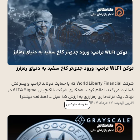
توکن WLFI ترامپ؛ ورود جدی‌تر کاخ سفید به دنیای رمزارز
شرکت World Liberty Financial که با حمایت دونالد ترامپ و پسرانش
فعالیت می‌کند، اعلام کرد با همکاری شرکت بلاک‌چینی ALT5 Sigma در
نزدک، یک خزانه‌داری رمزارزی به ارزش ۱.۵ میل... [مطالعه بیشتر]
آخرین آپدیت: 27 مرداد 1404
مدرسه فارکس