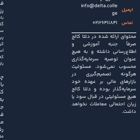
فد
info@delta.colle
رز
ge
با
۰۲۱۲۶۴۱۱۸۴۱
گل
سا
محتوای ارائه شده در دلتا کالج
پی
صرفاً جنبه آموزشی و
کر
اس
اطلاع‌رسانی داشته و به هیچ
که
عنوان توصیه سرمایه‌گذاری
باز
محسوب نمی‌شود. مسئولیت
هرگونه تصمیم‌گیری در
چی
بازارهای مالی بر عهده خود
با
سرمایه‌گذار بوده و دلتا کالج
کل
هیچ مسئولیتی در قبال سود یا
به
زیان احتمالی معاملات نخواهد
ج
داشت.
فر
ما
رف
مق