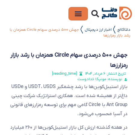
دلتاکالج
اخبار ارز دیجیتال
جهش ۵۰۰ درصدی سهام Circle همزمان با
〱
〱
رشد بازار رمزارزها
جهش ۵۰۰ درصدی سهام Circle همزمان با رشد بازار
رمزارزها
تاریخ انتشار:
۶ مرداد, ۱۴۰۴
[reading_time]
نویسنده: مونیکا خدادوست
بازار استیبل‌کوین‌ها با رشد چشمگیر USDT، USDS و USDe
داغ‌تر از همیشه شده است. همکاری استراتژیک شرکت چینی
Ant Group با Circle گامی مهم برای توسعه رمزارزهای قانونی
در آسیا محسوب می‌شود.
در هفته گذشته ارزش کل بازار استیبل‌کوین‌ها از ۲۶۰ میلیارد