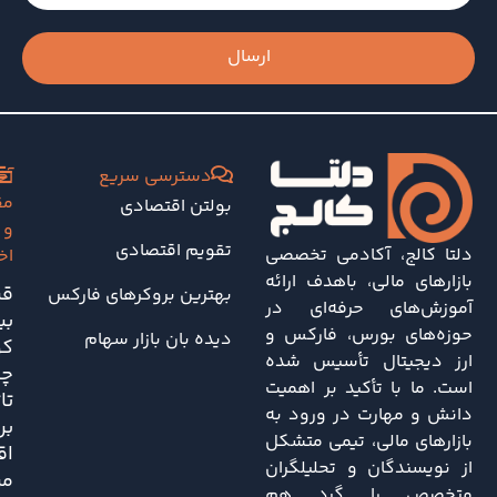
ارسال
دسترسی سریع
آخ
مق
بولتن اقتصادی
و
تقویم اقتصادی
دلتا کالج، آکادمی تخصصی
اخ
بازارهای مالی، باهدف ارائه
قی
بهترین بروکرهای فارکس
آموزش‌های حرفه‌ای در
بی
حوزه‌های بورس، فارکس و
دیده بان بازار سهام
کو
ارز دیجیتال تأسیس شده
چه
است. ما با تأکید بر اهمیت
تا
دانش و مهارت در ورود به
بر
بازارهای مالی، تیمی متشکل
اق
از نویسندگان و تحلیلگران
مر
متخصص را گرد هم