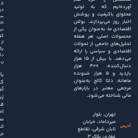
دا
آورده‌ایم که به تولید
در
محتوای باکیفیت و پوشش
سا
اخبار روز می‌پردازند. بولتن
اخی
اقتصادی ما، به‌عنوان یکی از
بی
کو
محصولات اصلی، هر هفته
از
تحلیل‌های جامعی از تحولات
یک
اقتصادی و سیاسی را ارائه
دا
می‌دهد. با بیش از ۱۵ هزار
ن..
دنبال‌کننده، ۴۰۰ هزار
بازدید و ۵ هزار شنونده
باز
ماهانه، دلتا کالج به‌عنوان
کا
مرجعی معتبر در بازارهای
آم
مالی شناخته می‌شود.
زی
فش
اح
تهران، بلوار
سی
میرداماد، خیابان
ان
تابان شرقی، تقاطع
جد
غفاری، پلاک 3