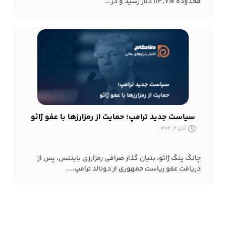
محدوده ۱۱۳٬۷۱۰ دلار رسید و در...
سیاست جدید ترامپ؛ حمایت از رمزارزها با عفو ژائو
آبان 4, 1404
چانگ پنگ ژائو، بنیان گذار صرافی رمزارزی بایننس، پس از
دریافت عفو ریاست جمهوری از دونالد ترامپ،...