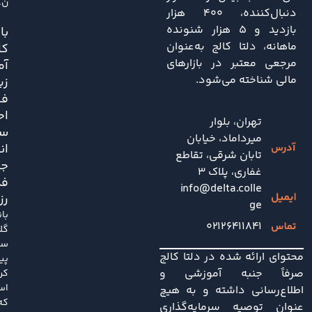
ن..
دنبال‌کننده، ۴۰۰ هزار
بازدید و ۵ هزار شنونده
باز
ماهانه، دلتا کالج به‌عنوان
کا
مرجعی معتبر در بازارهای
آم
مالی شناخته می‌شود.
زی
فش
اح
تهران، بلوار
سی
میرداماد، خیابان
ان
تابان شرقی، تقاطع
جد
غفاری، پلاک 3
فد
info@delta.colle
رز
ge
با
۰۲۱۲۶۴۱۱۸۴۱
گل
سا
محتوای ارائه شده در دلتا کالج
پی
صرفاً جنبه آموزشی و
کر
اس
اطلاع‌رسانی داشته و به هیچ
که
عنوان توصیه سرمایه‌گذاری