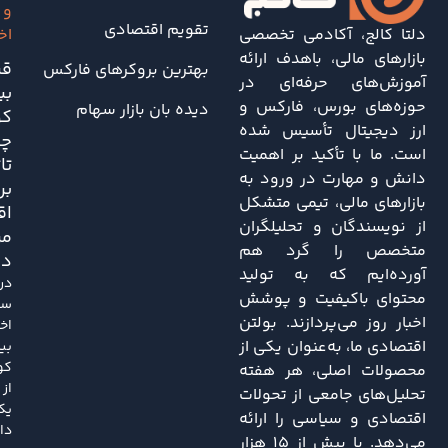
و
تقویم اقتصادی
دلتا کالج، آکادمی تخصصی
اخ
بازارهای مالی، باهدف ارائه
قی
بهترین بروکرهای فارکس
آموزش‌های حرفه‌ای در
بی
حوزه‌های بورس، فارکس و
دیده بان بازار سهام
کو
ارز دیجیتال تأسیس شده
چه
است. ما با تأکید بر اهمیت
تا
دانش و مهارت در ورود به
بر
بازارهای مالی، تیمی متشکل
اق
از نویسندگان و تحلیلگران
مر
متخصص را گرد هم
دا
آورده‌ایم که به تولید
در
محتوای باکیفیت و پوشش
سا
اخبار روز می‌پردازند. بولتن
اخی
اقتصادی ما، به‌عنوان یکی از
بی
کو
محصولات اصلی، هر هفته
از
تحلیل‌های جامعی از تحولات
یک
اقتصادی و سیاسی را ارائه
دا
می‌دهد. با بیش از ۱۵ هزار