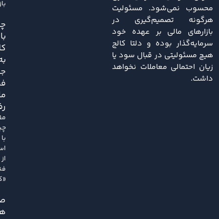
باز
محسوب نمی‌شود. مسئولیت
هرگونه تصمیم‌گیری در
چی
بازارهای مالی بر عهده خود
با
سرمایه‌گذار بوده و دلتا کالج
کل
هیچ مسئولیتی در قبال سود یا
به
زیان احتمالی معاملات نخواهد
ج
داشت.
فر
ما
رف
مق
چی
با
اس
از
فن
«کل
ص
هم