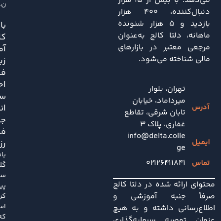
می‌دهد. با بیش از ۱۵ هزار
ن..
دنبال‌کننده، ۴۰۰ هزار
بازدید و ۵ هزار شنونده
باز
ماهانه، دلتا کالج به‌عنوان
کا
مرجعی معتبر در بازارهای
آم
مالی شناخته می‌شود.
زی
فش
اح
تهران، بلوار
سی
میرداماد، خیابان
ان
تابان شرقی، تقاطع
جد
غفاری، پلاک 3
فد
info@delta.colle
رز
ge
با
۰۲۱۲۶۴۱۱۸۴۱
گل
سا
محتوای ارائه شده در دلتا کالج
پی
صرفاً جنبه آموزشی و
کر
اس
اطلاع‌رسانی داشته و به هیچ
که
عنوان توصیه سرمایه‌گذاری