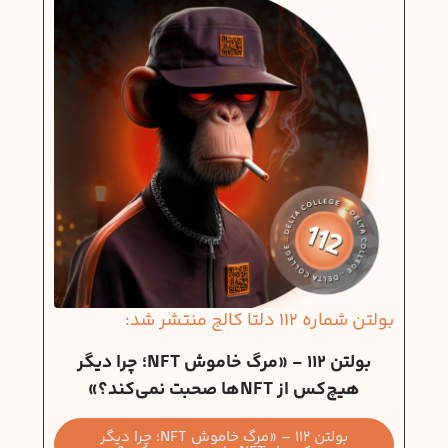
بولتن شماره 112 دلتا کالج منتشر شد:
بولتن 112 - «مرگ خاموش NFT؛ چرا دیگر
هیچ‌کس از NFTها صحبت نمی‌کند؟»
بولتن 112 – «مرگ خاموش NFT؛ چرا دیگر