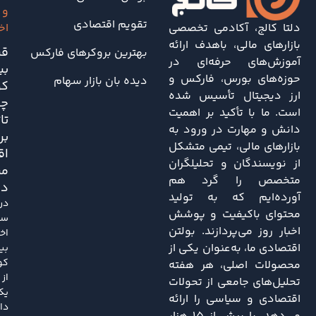
و
تقویم اقتصادی
دلتا کالج، آکادمی تخصصی
اخ
بازارهای مالی، باهدف ارائه
قی
بهترین بروکرهای فارکس
آموزش‌های حرفه‌ای در
بی
حوزه‌های بورس، فارکس و
دیده بان بازار سهام
کو
ارز دیجیتال تأسیس شده
چه
است. ما با تأکید بر اهمیت
تا
دانش و مهارت در ورود به
بر
بازارهای مالی، تیمی متشکل
اق
از نویسندگان و تحلیلگران
مر
متخصص را گرد هم
دا
آورده‌ایم که به تولید
در
محتوای باکیفیت و پوشش
سا
اخبار روز می‌پردازند. بولتن
اخی
اقتصادی ما، به‌عنوان یکی از
بی
کو
محصولات اصلی، هر هفته
از
تحلیل‌های جامعی از تحولات
یک
اقتصادی و سیاسی را ارائه
دا