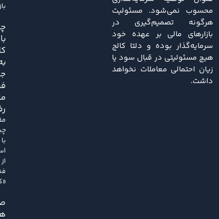
باز
محسوب نمی‌شود. مسئولیت
هرگونه تصمیم‌گیری در
چی
بازارهای مالی بر عهده خود
با
سرمایه‌گذار بوده و دلتا کالج
کل
هیچ مسئولیتی در قبال سود یا
به
زیان احتمالی معاملات نخواهد
ج
داشت.
فر
ما
رف
مق
چی
با
اس
از
فن
«کل
ص
هم