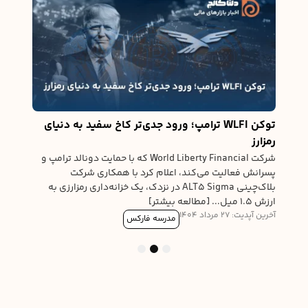
نیوی
درخوا
ورود 
آخرین آپدیت
له
توکن WLFI ترامپ؛ ورود جدی‌تر کاخ سفید به دنیای
رمزارز
ی،
شرکت World Liberty Financial که با حمایت دونالد ترامپ و
ی
پسرانش فعالیت می‌کند، اعلام کرد با همکاری شرکت
بلاک‌چینی ALT5 Sigma در نزدک، یک خزانه‌داری رمزارزی به
ارزش ۱.۵ میل... [مطالعه بیشتر]
آخرین آپدیت: 27 مرداد 1404
مدرسه فارکس
3
2
1