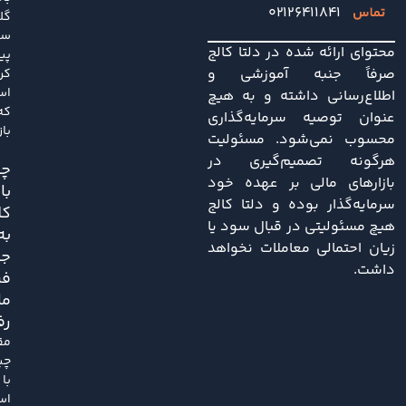
۰۲۱۲۶۴۱۱۸۴۱
گل
سا
محتوای ارائه شده در دلتا کالج
پی
صرفاً جنبه آموزشی و
کر
اس
اطلاع‌رسانی داشته و به هیچ
که
عنوان توصیه سرمایه‌گذاری
باز
محسوب نمی‌شود. مسئولیت
هرگونه تصمیم‌گیری در
چی
بازارهای مالی بر عهده خود
با
سرمایه‌گذار بوده و دلتا کالج
کل
هیچ مسئولیتی در قبال سود یا
به
زیان احتمالی معاملات نخواهد
ج
داشت.
فر
ما
رف
مق
چی
با
اس