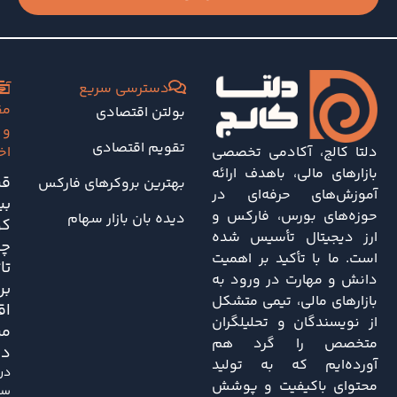
دسترسی سریع
آخ
مق
بولتن اقتصادی
و
تقویم اقتصادی
دلتا کالج، آکادمی تخصصی
اخ
بازارهای مالی، باهدف ارائه
قی
بهترین بروکرهای فارکس
آموزش‌های حرفه‌ای در
بی
حوزه‌های بورس، فارکس و
دیده بان بازار سهام
کو
ارز دیجیتال تأسیس شده
چه
است. ما با تأکید بر اهمیت
تا
دانش و مهارت در ورود به
بر
بازارهای مالی، تیمی متشکل
اق
از نویسندگان و تحلیلگران
مر
متخصص را گرد هم
دا
آورده‌ایم که به تولید
در
محتوای باکیفیت و پوشش
سا