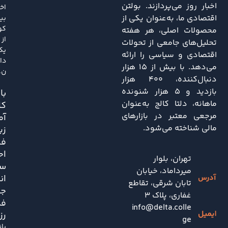
اخبار روز می‌پردازند. بولتن
اخی
اقتصادی ما، به‌عنوان یکی از
بی
کو
محصولات اصلی، هر هفته
از
تحلیل‌های جامعی از تحولات
یک
اقتصادی و سیاسی را ارائه
دا
می‌دهد. با بیش از ۱۵ هزار
ن..
دنبال‌کننده، ۴۰۰ هزار
بازدید و ۵ هزار شنونده
باز
ماهانه، دلتا کالج به‌عنوان
کا
مرجعی معتبر در بازارهای
آم
مالی شناخته می‌شود.
زی
فش
اح
تهران، بلوار
سی
میرداماد، خیابان
ان
تابان شرقی، تقاطع
جد
غفاری، پلاک 3
فد
info@delta.colle
رز
ge
با