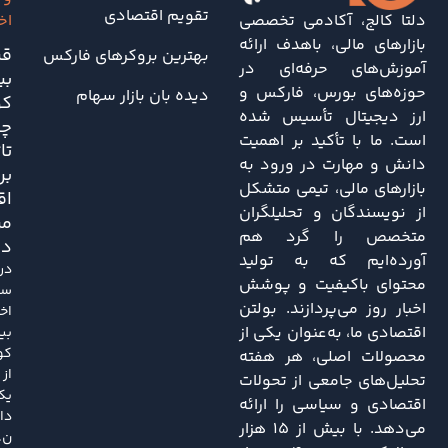
تقویم اقتصادی
دلتا کالج، آکادمی تخصصی
اخ
بازارهای مالی، باهدف ارائه
قی
بهترین بروکرهای فارکس
آموزش‌های حرفه‌ای در
بی
حوزه‌های بورس، فارکس و
دیده بان بازار سهام
کو
ارز دیجیتال تأسیس شده
چه
است. ما با تأکید بر اهمیت
تا
دانش و مهارت در ورود به
بر
بازارهای مالی، تیمی متشکل
اق
از نویسندگان و تحلیلگران
مر
متخصص را گرد هم
دا
آورده‌ایم که به تولید
در
محتوای باکیفیت و پوشش
سا
اخبار روز می‌پردازند. بولتن
اخی
اقتصادی ما، به‌عنوان یکی از
بی
کو
محصولات اصلی، هر هفته
از
تحلیل‌های جامعی از تحولات
یک
اقتصادی و سیاسی را ارائه
دا
می‌دهد. با بیش از ۱۵ هزار
ن..