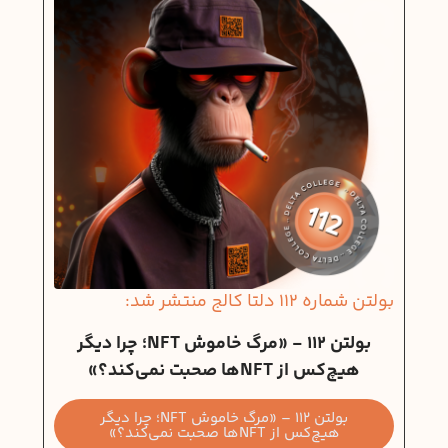
بولتن شماره 112 دلتا کالج منتشر شد:
بولتن 112 - «مرگ خاموش NFT؛ چرا دیگر
هیچ‌کس از NFTها صحبت نمی‌کند؟»
بولتن 112 – «مرگ خاموش NFT؛ چرا دیگر
هیچ‌کس از NFTها صحبت نمی‌کند؟»