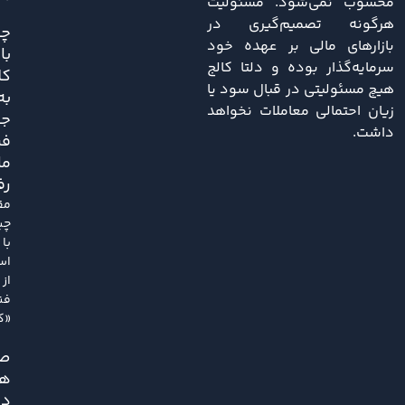
محسوب نمی‌شود. مسئولیت
هرگونه تصمیم‌گیری در
چی
بازارهای مالی بر عهده خود
با
سرمایه‌گذار بوده و دلتا کالج
کل
هیچ مسئولیتی در قبال سود یا
به
زیان احتمالی معاملات نخواهد
ج
داشت.
فر
ما
رف
مق
چی
با
اس
از
فن
«کل
ص
هم
دل