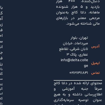
دنبال‌کننده، ۴۰۰ هزار
بازدید و ۵ هزار شنونده
باز
ماهانه، دلتا کالج به‌عنوان
کا
مرجعی معتبر در بازارهای
آم
مالی شناخته می‌شود.
زی
فش
اح
تهران، بلوار
سی
میرداماد، خیابان
ان
تابان شرقی، تقاطع
جد
غفاری، پلاک 3
فد
info@delta.colle
رز
ge
با
۰۲۱۲۶۴۱۱۸۴۱
گل
سا
محتوای ارائه شده در دلتا کالج
پی
صرفاً جنبه آموزشی و
کر
اس
اطلاع‌رسانی داشته و به هیچ
که
عنوان توصیه سرمایه‌گذاری
باز