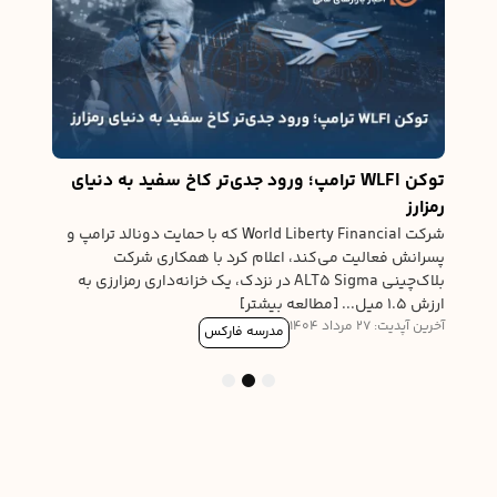
نیوی
درخوا
ورود 
آخرین آپدیت
له
توکن WLFI ترامپ؛ ورود جدی‌تر کاخ سفید به دنیای
رمزارز
ی،
شرکت World Liberty Financial که با حمایت دونالد ترامپ و
ی
پسرانش فعالیت می‌کند، اعلام کرد با همکاری شرکت
بلاک‌چینی ALT5 Sigma در نزدک، یک خزانه‌داری رمزارزی به
ارزش ۱.۵ میل... [مطالعه بیشتر]
آخرین آپدیت: 27 مرداد 1404
مدرسه فارکس
3
2
1