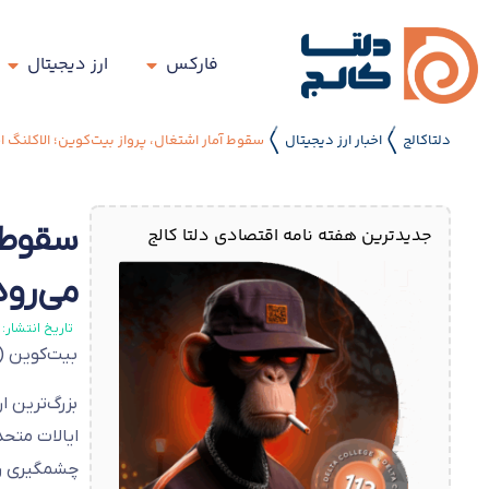
فارکس
ارز دیجیتال
دلتاکالج
اخبار ارز دیجیتال
سقوط آمار اشتغال، پرواز بیت‌کوین؛ الاکلنگ اق
〱
〱
سقوط آ
جدیدترین هفته نامه اقتصادی دلتا کالج
می‌رود
تاریخ انتشار:
بیت‌کوین (BTC) پس از سه روز کاهش، مجدداً رشد کرد، زیرا رشد اشتغال در آمریکا در ماه ژانویه کمتر از پیش‌بینی‌ها 