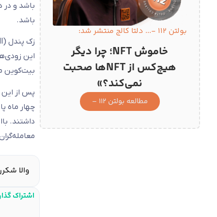
باشد.
بولتن 112 -... دلتا کالج منتشر شد:
زک پندل (Zach Pandl)، رئیس تحقیقات Grayscale گفت
خاموش NFT؛ چرا دیگر
این زودی‌ها 
هیچ‌کس از NFTها صحبت
بیت‌کوین م
نمی‌کند؟»
مطالعه بولتن 112 –
داشتند. باا
معامله‌گران
والا شکرر
اشتراک گذا