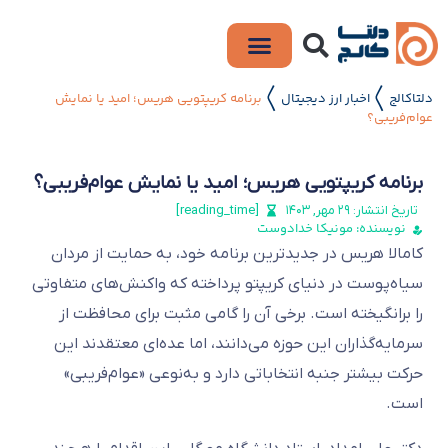
دلتاکالج
اخبار ارز دیجیتال
برنامه کریپتویی هریس؛ امید یا نمایش
〱
〱
عوام‌فریبی؟
برنامه کریپتویی هریس؛ امید یا نمایش عوام‌فریبی؟
تاریخ انتشار:
۲۹ مهر, ۱۴۰۳
[reading_time]
نویسنده: مونیکا خدادوست
کامالا هریس در جدیدترین برنامه خود، به حمایت از مردان
سیاه‌پوست در دنیای کریپتو پرداخته که واکنش‌های متفاوتی
را برانگیخته است. برخی آن را گامی مثبت برای محافظت از
سرمایه‌گذاران این حوزه می‌دانند، اما عده‌ای معتقدند این
حرکت بیشتر جنبه انتخاباتی دارد و به‌نوعی «عوام‌فریبی»
است.