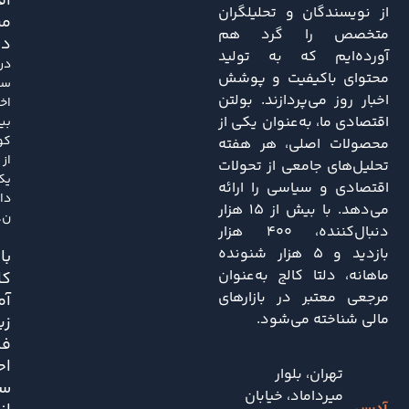
اق
از نویسندگان و تحلیلگران
مر
متخصص را گرد هم
دا
آورده‌ایم که به تولید
در
محتوای باکیفیت و پوشش
سا
اخبار روز می‌پردازند. بولتن
اخی
اقتصادی ما، به‌عنوان یکی از
بی
کو
محصولات اصلی، هر هفته
از
تحلیل‌های جامعی از تحولات
یک
اقتصادی و سیاسی را ارائه
دا
می‌دهد. با بیش از ۱۵ هزار
ن..
دنبال‌کننده، ۴۰۰ هزار
بازدید و ۵ هزار شنونده
باز
ماهانه، دلتا کالج به‌عنوان
کا
مرجعی معتبر در بازارهای
آم
مالی شناخته می‌شود.
زی
فش
اح
تهران، بلوار
سی
میرداماد، خیابان