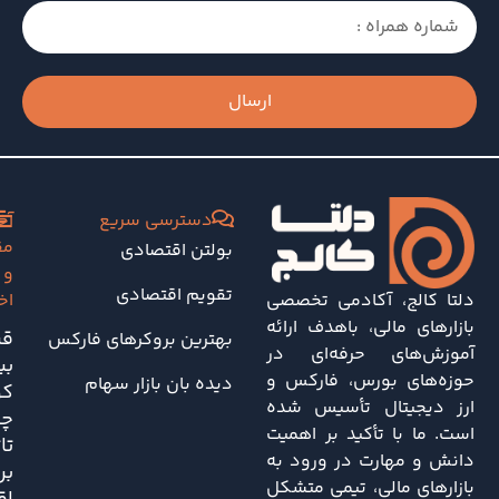
ارسال
دسترسی سریع
آخ
مق
بولتن اقتصادی
و
تقویم اقتصادی
دلتا کالج، آکادمی تخصصی
اخ
بازارهای مالی، باهدف ارائه
قی
بهترین بروکرهای فارکس
آموزش‌های حرفه‌ای در
بی
حوزه‌های بورس، فارکس و
دیده بان بازار سهام
کو
ارز دیجیتال تأسیس شده
چه
است. ما با تأکید بر اهمیت
تا
دانش و مهارت در ورود به
بر
بازارهای مالی، تیمی متشکل