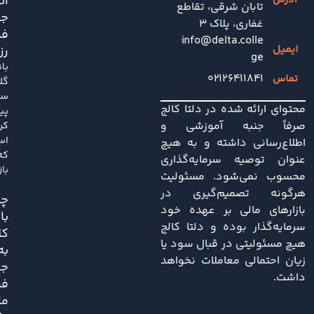
ان
تابان شرقی، تقاطع
جد
غفاری، پلاک 3
فد
info@delta.colle
رز
ge
با
۰۲۱۲۶۴۱۱۸۴۱
گل
سا
محتوای ارائه شده در دلتا کالج
پی
صرفاً جنبه آموزشی و
کر
اس
اطلاع‌رسانی داشته و به هیچ
که
عنوان توصیه سرمایه‌گذاری
باز
محسوب نمی‌شود. مسئولیت
هرگونه تصمیم‌گیری در
چی
بازارهای مالی بر عهده خود
با
سرمایه‌گذار بوده و دلتا کالج
کل
هیچ مسئولیتی در قبال سود یا
به
زیان احتمالی معاملات نخواهد
ج
داشت.
فر
ما