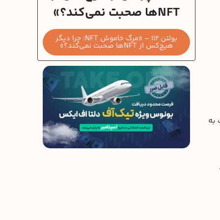
NFTها صحبت نمی‌کند؟»
بولتن 112 – «مرگ خاموش NFT؛ چرا دیگر
هیچ‌کس از NFTها صحبت نمی‌کند؟»
 به