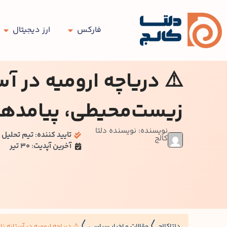
فارکس
ارز دیجیتال
⚠️ دریاچه ارومیه در آس
زیست‌محیطی، پیامدها
نویسنده: نویسنده دلتا
تایید کننده: تیم تحلیل د
کالج
آخرین آپدیت: 30 تیر
دلتاکالج
مقالات و اخبار سیاسی
⚠️ دریاچه ارومیه در آستانه 