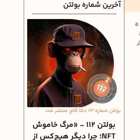
آخرین شماره بولتن
مدیرکل حفاظت محیط‌زیست آذربایجان غربی هشدار داده است که «در بخش شمالی دریاچه ارومیه فقط یک لایه‌ی نازک ۴ تا ۵
ر
بولتن شماره 112 دلتا کالج منتشر شد:
بولتن 112 - «مرگ خاموش
NFT؛ چرا دیگر هیچ‌کس از