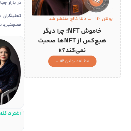
در بازار جهانی، هر اونس
تحلیلگران م
بولتن 112 -... دلتا کالج منتشر شد:
همچنین، نوس
خاموش NFT؛ چرا دیگر
هیچ‌کس از NFTها صحبت
نمی‌کند؟»
مطالعه بولتن 112 –
اشتراک گذا