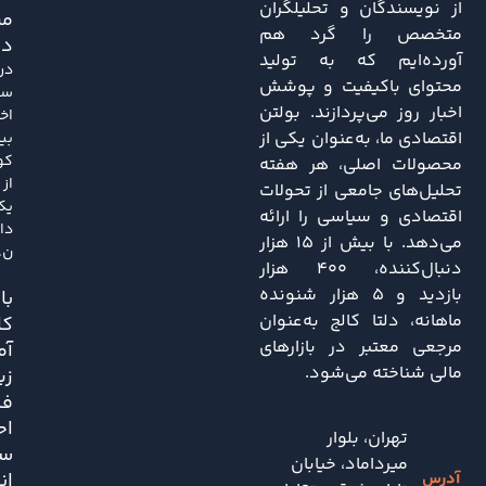
از نویسندگان و تحلیلگران
مر
متخصص را گرد هم
دا
آورده‌ایم که به تولید
در
محتوای باکیفیت و پوشش
سا
اخبار روز می‌پردازند. بولتن
اخی
اقتصادی ما، به‌عنوان یکی از
بی
کو
محصولات اصلی، هر هفته
از
تحلیل‌های جامعی از تحولات
یک
اقتصادی و سیاسی را ارائه
دا
می‌دهد. با بیش از ۱۵ هزار
ن..
دنبال‌کننده، ۴۰۰ هزار
بازدید و ۵ هزار شنونده
باز
ماهانه، دلتا کالج به‌عنوان
کا
مرجعی معتبر در بازارهای
آم
مالی شناخته می‌شود.
زی
فش
اح
تهران، بلوار
سی
میرداماد، خیابان
ان