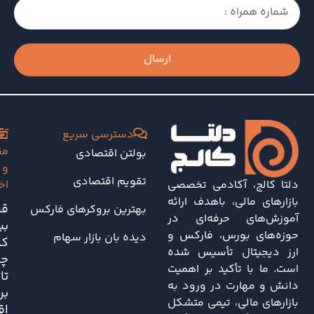
ارسال
دسترسی سریع
آخ
مق
بولتن اقتصادی
و
تقویم اقتصادی
دلتا کالج، آکادمی تخصصی
اخ
بازارهای مالی، باهدف ارائه
قی
بهترین بروکرهای فارکس
آموزش‌های حرفه‌ای در
بی
حوزه‌های بورس، فارکس و
دیده بان بازار سهام
کو
ارز دیجیتال تأسیس شده
چه
است. ما با تأکید بر اهمیت
تا
دانش و مهارت در ورود به
بر
بازارهای مالی، تیمی متشکل
اق