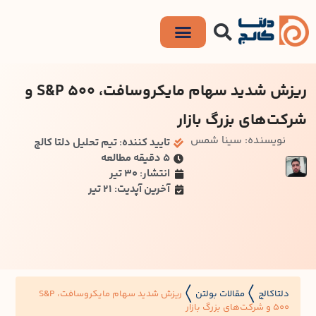
ریزش شدید سهام مایکروسافت، S&P 500 و
شرکت‌های بزرگ بازار
نویسنده: سینا شمس
تایید کننده: تیم تحلیل دلتا کالج
۵ دقیقه مطالعه
انتشار: 30 تیر
آخرین آپدیت: 21 تیر
دلتاکالج
مقالات بولتن
ریزش شدید سهام مایکروسافت، S&P
〱
〱
500 و شرکت‌های بزرگ بازار