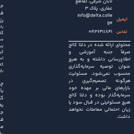
تابان شرقی، تقاطع
جد
غفاری، پلاک 3
فد
info@delta.colle
رز
ge
با
۰۲۱۲۶۴۱۱۸۴۱
گل
سا
محتوای ارائه شده در دلتا کالج
پی
صرفاً جنبه آموزشی و
کر
اس
اطلاع‌رسانی داشته و به هیچ
که
عنوان توصیه سرمایه‌گذاری
باز
محسوب نمی‌شود. مسئولیت
هرگونه تصمیم‌گیری در
چی
بازارهای مالی بر عهده خود
با
سرمایه‌گذار بوده و دلتا کالج
کل
هیچ مسئولیتی در قبال سود یا
به
زیان احتمالی معاملات نخواهد
ج
داشت.
فر
ما
رف