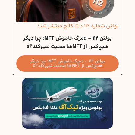
بولتن شماره 112 دلتا کالج منتشر شد:
بولتن 112 - «مرگ خاموش NFT؛ چرا دیگر
هیچ‌کس از NFTها صحبت نمی‌کند؟»
بولتن 112 – «مرگ خاموش NFT؛ چرا دیگر
هیچ‌کس از NFTها صحبت نمی‌کند؟»