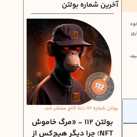
آخرین شماره بولتن
لکرد خود
اری
شیف
بولتن شماره 112 دلتا کالج منتشر شد:
بولتن 112 - «مرگ خاموش
NFT؛ چرا دیگر هیچ‌کس از