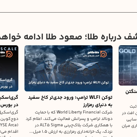
 شف درباره طلا؛ صعود طلا ادامه خواه
نگتن
توکن WLFI ترامپ؛ ورود جدی‌تر کاخ سفید
به دنیای رمزارز
در بورس 
ثبت
شرکت World Liberty Financial که با حمایت
 افت در
دونالد ترامپ و پسرانش فعالیت می‌کند، اعلام کرد
اسایی
با همکاری شرکت بلاک‌چینی ALT5 Sigma در
ری میان
نزدک، یک خزانه‌داری رمزارزی به ارزش ۱.۵ میل...
اقدام می‌ت