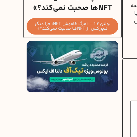
 ترجمه
NFTها صحبت نمی‌کند؟»
ا
س،
بولتن 112 – «مرگ خاموش NFT؛ چرا دیگر
هیچ‌کس از NFTها صحبت نمی‌کند؟»