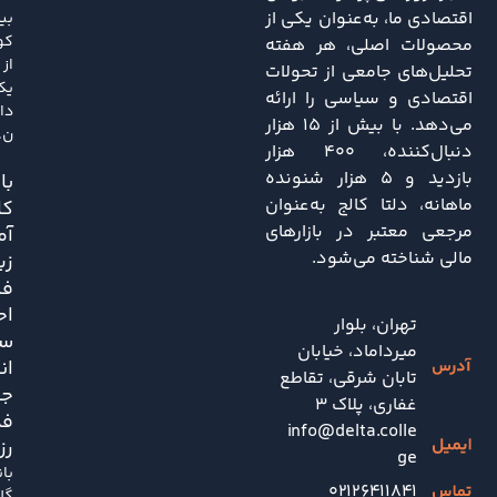
اقتصادی ما، به‌عنوان یکی از
بی
کو
محصولات اصلی، هر هفته
از
تحلیل‌های جامعی از تحولات
یک
اقتصادی و سیاسی را ارائه
دا
می‌دهد. با بیش از ۱۵ هزار
ن..
دنبال‌کننده، ۴۰۰ هزار
بازدید و ۵ هزار شنونده
باز
ماهانه، دلتا کالج به‌عنوان
کا
مرجعی معتبر در بازارهای
آم
مالی شناخته می‌شود.
زی
فش
اح
تهران، بلوار
سی
میرداماد، خیابان
ان
تابان شرقی، تقاطع
جد
غفاری، پلاک 3
فد
info@delta.colle
رز
ge
با
۰۲۱۲۶۴۱۱۸۴۱