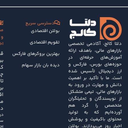
دسترسی سریع
آخ
مق
بولتن اقتصادی
و
تقویم اقتصادی
دلتا کالج، آکادمی تخصصی
اخ
بازارهای مالی، باهدف ارائه
قی
بهترین بروکرهای فارکس
آموزش‌های حرفه‌ای در
بی
حوزه‌های بورس، فارکس و
دیده بان بازار سهام
کو
ارز دیجیتال تأسیس شده
چه
است. ما با تأکید بر اهمیت
تا
دانش و مهارت در ورود به
بر
بازارهای مالی، تیمی متشکل
اق
از نویسندگان و تحلیلگران
مر
متخصص را گرد هم
دا
آورده‌ایم که به تولید
در
محتوای باکیفیت و پوشش
سا
اخبار روز می‌پردازند. بولتن
اخی