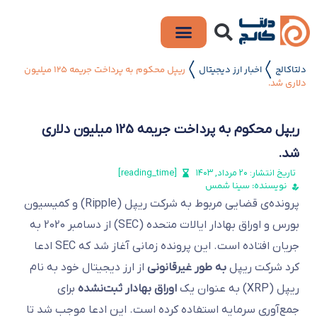
دلتاکالج
اخبار ارز دیجیتال
ریپل محکوم به پرداخت جریمه 125 میلیون
〱
〱
دلاری شد.
ریپل محکوم به پرداخت جریمه 125 میلیون دلاری
شد.
تاریخ انتشار:
۲۰ مرداد, ۱۴۰۳
[reading_time]
نویسنده: سینا شمس
پرونده‌ی قضایی مربوط به شرکت ریپل (Ripple) و کمیسیون
بورس و اوراق بهادار ایالات متحده (SEC) از دسامبر 2020 به
جریان افتاده است. این پرونده زمانی آغاز شد که SEC ادعا
کرد شرکت ریپل
به طور غیرقانونی
از ارز دیجیتال خود به نام
ریپل (XRP) به عنوان یک
اوراق بهادار ثبت‌نشده
برای
جمع‌آوری سرمایه استفاده کرده است. این ادعا موجب شد تا