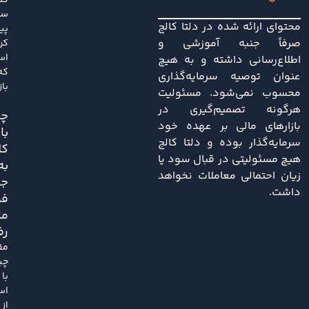
گل
سا
محتوای ارائه شده در دلتا کالج
پی
صرفاً جنبه آموزشی و
کر
اس
اطلاع‌رسانی داشته و به هیچ
که
عنوان توصیه سرمایه‌گذاری
باز
محسوب نمی‌شود. مسئولیت
هرگونه تصمیم‌گیری در
چی
بازارهای مالی بر عهده خود
با
سرمایه‌گذار بوده و دلتا کالج
کل
هیچ مسئولیتی در قبال سود یا
به
زیان احتمالی معاملات نخواهد
ج
داشت.
فر
ما
رف
مق
چی
با
اس
از