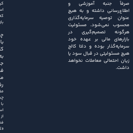
صرفاً جنبه آموزشی و
کر
اس
اطلاع‌رسانی داشته و به هیچ
که
عنوان توصیه سرمایه‌گذاری
باز
محسوب نمی‌شود. مسئولیت
هرگونه تصمیم‌گیری در
چی
بازارهای مالی بر عهده خود
با
سرمایه‌گذار بوده و دلتا کالج
کل
هیچ مسئولیتی در قبال سود یا
به
زیان احتمالی معاملات نخواهد
ج
داشت.
فر
ما
رف
مق
چی
با
اس
از
فن
«کل