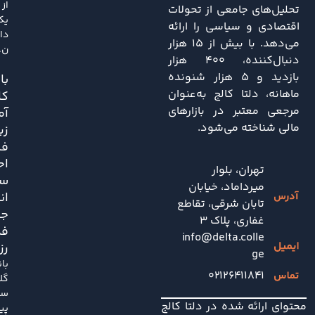
از
تحلیل‌های جامعی از تحولات
یک
اقتصادی و سیاسی را ارائه
دا
می‌دهد. با بیش از ۱۵ هزار
ن..
دنبال‌کننده، ۴۰۰ هزار
بازدید و ۵ هزار شنونده
باز
ماهانه، دلتا کالج به‌عنوان
کا
مرجعی معتبر در بازارهای
آم
مالی شناخته می‌شود.
زی
فش
اح
تهران، بلوار
سی
میرداماد، خیابان
ان
تابان شرقی، تقاطع
جد
غفاری، پلاک 3
فد
info@delta.colle
رز
ge
با
۰۲۱۲۶۴۱۱۸۴۱
گل
سا
محتوای ارائه شده در دلتا کالج
پی