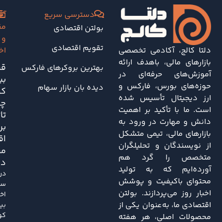
دسترسی سریع
آخ
مق
بولتن اقتصادی
و
تقویم اقتصادی
دلتا کالج، آکادمی تخصصی
اخ
بازارهای مالی، باهدف ارائه
قی
بهترین بروکرهای فارکس
آموزش‌های حرفه‌ای در
بی
حوزه‌های بورس، فارکس و
دیده بان بازار سهام
کو
ارز دیجیتال تأسیس شده
چه
است. ما با تأکید بر اهمیت
تا
دانش و مهارت در ورود به
بر
بازارهای مالی، تیمی متشکل
اق
از نویسندگان و تحلیلگران
مر
متخصص را گرد هم
دا
آورده‌ایم که به تولید
در
محتوای باکیفیت و پوشش
سا
اخبار روز می‌پردازند. بولتن
اخی
اقتصادی ما، به‌عنوان یکی از
بی
کو
محصولات اصلی، هر هفته