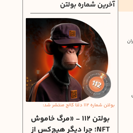
آخرین شماره بولتن
ان
بولتن شماره 112 دلتا کالج منتشر شد:
بولتن 112 - «مرگ خاموش
NFT؛ چرا دیگر هیچ‌کس از