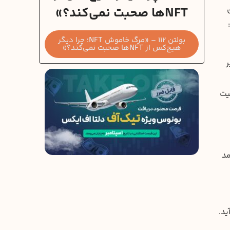
NFTها صحبت نمی‌کند؟»
بولتن 112 – «مرگ خاموش NFT؛ چرا دیگر
هیچ‌کس از NFTها صحبت نمی‌کند؟»
ر
فیت
مد
ید.