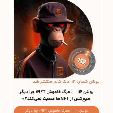
بولتن شماره 112 دلتا کالج منتشر شد:
بولتن 112 - «مرگ خاموش NFT؛ چرا دیگر
هیچ‌کس از NFTها صحبت نمی‌کند؟»
بولتن 112 – «مرگ خاموش NFT؛ چرا دیگر