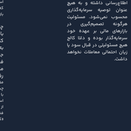
اس
اطلاع‌رسانی داشته و به هیچ
که
عنوان توصیه سرمایه‌گذاری
باز
محسوب نمی‌شود. مسئولیت
هرگونه تصمیم‌گیری در
چی
بازارهای مالی بر عهده خود
با
سرمایه‌گذار بوده و دلتا کالج
کل
هیچ مسئولیتی در قبال سود یا
به
زیان احتمالی معاملات نخواهد
ج
داشت.
فر
ما
رف
مق
چی
با
اس
از
فن
«کل