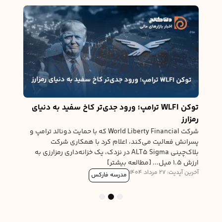
له
نیوی
ی،
ی
درخوا
ورود 
آخرین آپدیت
توکن WLFI ترامپ؛ ورود جدی‌تر کاخ سفید به دنیای
رمزارز
شرکت World Liberty Financial که با حمایت دونالد ترامپ و
پسرانش فعالیت می‌کند، اعلام کرد با همکاری شرکت
بلاک‌چینی ALT5 Sigma در نزدک، یک خزانه‌داری رمزارزی به
ارزش ۱.۵ میل... [مطالعه بیشتر]
آخرین آپدیت: 27 مرداد 1404
مدرسه فارکس
3
2
1