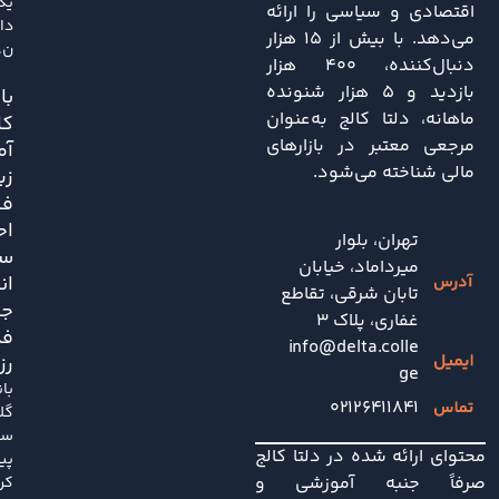
یک
اقتصادی و سیاسی را ارائه
دا
می‌دهد. با بیش از ۱۵ هزار
ن..
دنبال‌کننده، ۴۰۰ هزار
بازدید و ۵ هزار شنونده
باز
ماهانه، دلتا کالج به‌عنوان
کا
مرجعی معتبر در بازارهای
آم
مالی شناخته می‌شود.
زی
فش
اح
تهران، بلوار
سی
میرداماد، خیابان
ان
تابان شرقی، تقاطع
جد
غفاری، پلاک 3
فد
info@delta.colle
رز
ge
با
۰۲۱۲۶۴۱۱۸۴۱
گل
سا
محتوای ارائه شده در دلتا کالج
پی
صرفاً جنبه آموزشی و
کر