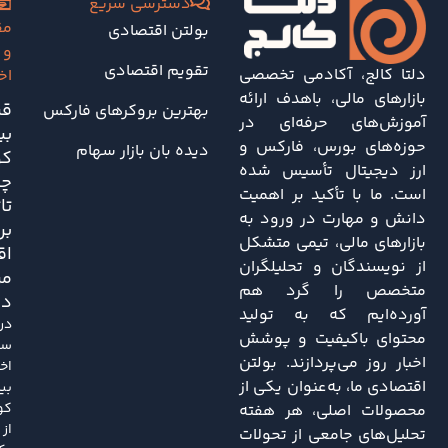
دسترسی سریع
آخ
مق
بولتن اقتصادی
و
تقویم اقتصادی
دلتا کالج، آکادمی تخصصی
اخ
بازارهای مالی، باهدف ارائه
قی
بهترین بروکرهای فارکس
آموزش‌های حرفه‌ای در
بی
حوزه‌های بورس، فارکس و
دیده بان بازار سهام
کو
ارز دیجیتال تأسیس شده
چه
است. ما با تأکید بر اهمیت
تا
دانش و مهارت در ورود به
بر
بازارهای مالی، تیمی متشکل
اق
از نویسندگان و تحلیلگران
مر
متخصص را گرد هم
دا
آورده‌ایم که به تولید
در
محتوای باکیفیت و پوشش
سا
اخبار روز می‌پردازند. بولتن
اخی
اقتصادی ما، به‌عنوان یکی از
بی
کو
محصولات اصلی، هر هفته
از
تحلیل‌های جامعی از تحولات