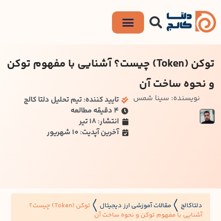
توکن (Token) چیست؟ آشنایی با مفهوم توکن
و نحوه ساخت آن
نویسنده: سینا شمس
تایید کننده: تیم تحلیل دلتا کالج
۴ دقیقه مطالعه
انتشار: 18 تیر
آخرین آپدیت: 10 شهریور
دلتاکالج
مقالات آموزشی ارز دیجیتال
توکن (Token) چیست؟
〱
〱
آشنایی با مفهوم توکن و نحوه ساخت آن