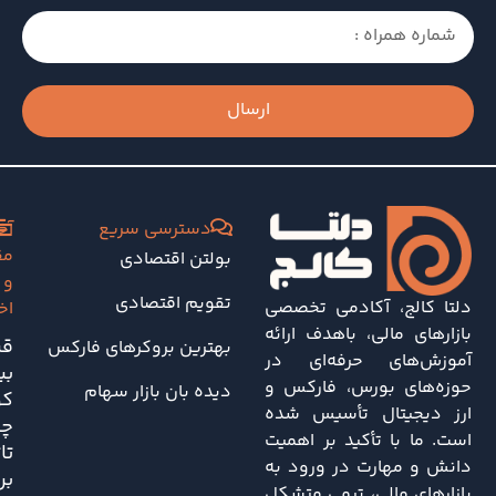
ارسال
دسترسی سریع
آخ
مق
بولتن اقتصادی
و
تقویم اقتصادی
دلتا کالج، آکادمی تخصصی
اخ
بازارهای مالی، باهدف ارائه
قی
بهترین بروکرهای فارکس
آموزش‌های حرفه‌ای در
بی
حوزه‌های بورس، فارکس و
دیده بان بازار سهام
کو
ارز دیجیتال تأسیس شده
چه
است. ما با تأکید بر اهمیت
تا
دانش و مهارت در ورود به
بر
بازارهای مالی، تیمی متشکل