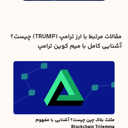
مقالات مرتبط با ارز ترامپ (TRUMP) چیست؟
آشنایی کامل با میم کوین ترامپ
‌کس از NFTها صحبت
بهتر
۰۲۵
ک انفجار
دیفای
سیست
که بر
امکان
آخرین آپدیت
مثلث بلاک چین چیست؟ آشنایی با مفهوم
Blockchain Trilemma