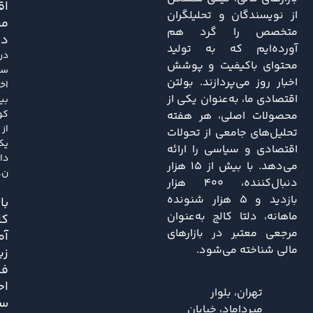
اق
از نویسندگان و تحلیلگران
مر
متخصص را گرد هم
دا
آورده‌ایم که به تولید
در
محتوای باکیفیت و پوشش
سا
اخبار روز می‌پردازند. بولتن
اخی
اقتصادی ما، به‌عنوان یکی از
بی
کو
محصولات اصلی، هر هفته
از
تحلیل‌های جامعی از تحولات
یک
اقتصادی و سیاسی را ارائه
دا
می‌دهد. با بیش از ۱۵ هزار
ن..
دنبال‌کننده، ۴۰۰ هزار
بازدید و ۵ هزار شنونده
باز
ماهانه، دلتا کالج به‌عنوان
کا
مرجعی معتبر در بازارهای
آم
مالی شناخته می‌شود.
زی
فش
اح
تهران، بلوار
سی
میرداماد، خیابان