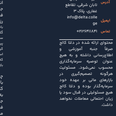
ان
تابان شرقی، تقاطع
جد
غفاری، پلاک 3
فد
info@delta.colle
رز
ge
با
۰۲۱۲۶۴۱۱۸۴۱
گل
سا
محتوای ارائه شده در دلتا کالج
پی
صرفاً جنبه آموزشی و
کر
اس
اطلاع‌رسانی داشته و به هیچ
که
عنوان توصیه سرمایه‌گذاری
باز
محسوب نمی‌شود. مسئولیت
هرگونه تصمیم‌گیری در
چی
بازارهای مالی بر عهده خود
با
سرمایه‌گذار بوده و دلتا کالج
کل
هیچ مسئولیتی در قبال سود یا
به
زیان احتمالی معاملات نخواهد
ج
داشت.
فر
ما