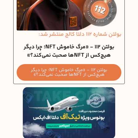
بولتن شماره 112 دلتا کالج منتشر شد:
بولتن 112 - «مرگ خاموش NFT؛ چرا دیگر
هیچ‌کس از NFTها صحبت نمی‌کند؟»
بولتن 112 – «مرگ خاموش NFT؛ چرا دیگر
هیچ‌کس از NFTها صحبت نمی‌کند؟»