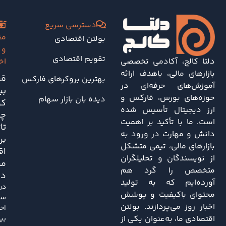
دسترسی سریع
آخ
مق
بولتن اقتصادی
و
تقویم اقتصادی
دلتا کالج، آکادمی تخصصی
اخ
بازارهای مالی، باهدف ارائه
قی
بهترین بروکرهای فارکس
آموزش‌های حرفه‌ای در
بی
حوزه‌های بورس، فارکس و
دیده بان بازار سهام
کو
ارز دیجیتال تأسیس شده
چه
است. ما با تأکید بر اهمیت
تا
دانش و مهارت در ورود به
بر
بازارهای مالی، تیمی متشکل
اق
از نویسندگان و تحلیلگران
مر
متخصص را گرد هم
دا
آورده‌ایم که به تولید
در
محتوای باکیفیت و پوشش
سا
اخبار روز می‌پردازند. بولتن
اخی
اقتصادی ما، به‌عنوان یکی از
بی