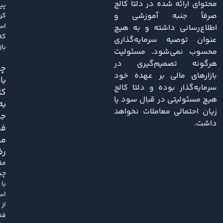
محتوای ارائه شده در دلتا کالج
پی
صرفاً جنبه آموزشی و
کر
اس
اطلاع‌رسانی داشته و به هیچ
که
عنوان توصیه سرمایه‌گذاری
باز
محسوب نمی‌شود. مسئولیت
هرگونه تصمیم‌گیری در
چی
بازارهای مالی بر عهده خود
با
سرمایه‌گذار بوده و دلتا کالج
کل
هیچ مسئولیتی در قبال سود یا
به
زیان احتمالی معاملات نخواهد
ج
داشت.
فر
ما
رف
مق
چی
با
اس
از
فن