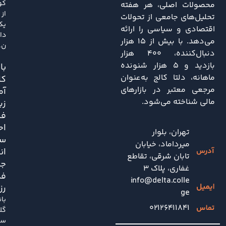
کو
محصولات اصلی، هر هفته
از
تحلیل‌های جامعی از تحولات
یک
اقتصادی و سیاسی را ارائه
دا
می‌دهد. با بیش از ۱۵ هزار
ن..
دنبال‌کننده، ۴۰۰ هزار
بازدید و ۵ هزار شنونده
باز
ماهانه، دلتا کالج به‌عنوان
کا
مرجعی معتبر در بازارهای
آم
مالی شناخته می‌شود.
زی
فش
اح
تهران، بلوار
سی
میرداماد، خیابان
ان
تابان شرقی، تقاطع
جد
غفاری، پلاک 3
فد
info@delta.colle
رز
ge
با
۰۲۱۲۶۴۱۱۸۴۱
گل
سا