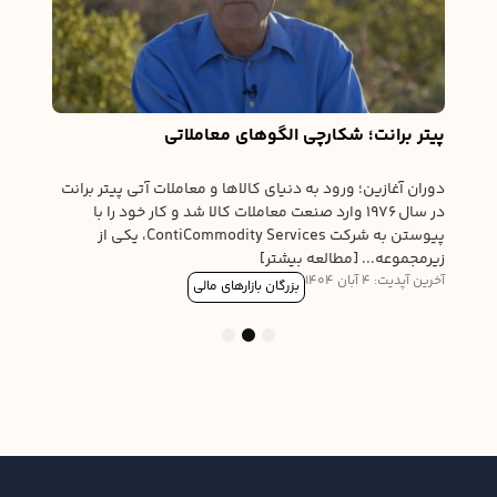
ن شد
اثرگذ
ای
نام‌ه
بحر..
آخرین آپدی
پیتر برانت؛ شکارچی الگوهای معاملاتی
دوران آغازین؛ ورود به دنیای کالاها و معاملات آتی پیتر برانت
در سال ۱۹۷۶ وارد صنعت معاملات کالا شد و کار خود را با
پیوستن به شرکت ContiCommodity Services، یکی از
زیرمجموعه... [مطالعه بیشتر]
آخرین آپدیت: 4 آبان 1404
بزرگان بازارهای مالی
3
2
1