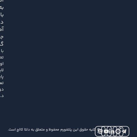
ام
به
با
دو
آم
جا
گر
با
تص
او
لا
پای
تع
دو
د..
© کلیه حقوق این پلتفورم محفوظ و متعلق به دلتا کالج است.