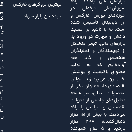
بازارهای مالی، باهدف ارائه
قی
بهترین بروکرهای فارکس
آموزش‌های حرفه‌ای در
بی
حوزه‌های بورس، فارکس و
دیده بان بازار سهام
کو
ارز دیجیتال تأسیس شده
چه
است. ما با تأکید بر اهمیت
تا
دانش و مهارت در ورود به
بر
بازارهای مالی، تیمی متشکل
اق
از نویسندگان و تحلیلگران
مر
متخصص را گرد هم
دا
آورده‌ایم که به تولید
در
محتوای باکیفیت و پوشش
سا
اخبار روز می‌پردازند. بولتن
اخی
اقتصادی ما، به‌عنوان یکی از
بی
کو
محصولات اصلی، هر هفته
از
تحلیل‌های جامعی از تحولات
یک
اقتصادی و سیاسی را ارائه
دا
می‌دهد. با بیش از ۱۵ هزار
ن..
دنبال‌کننده، ۴۰۰ هزار
بازدید و ۵ هزار شنونده
باز