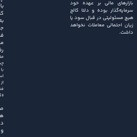
بازارهای مالی بر عهده خود
با
سرمایه‌گذار بوده و دلتا کالج
کل
هیچ مسئولیتی در قبال سود یا
به
زیان احتمالی معاملات نخواهد
ج
داشت.
فر
ما
رف
مق
چی
با
اس
از
فن
«کل
ص
هم
دل
و