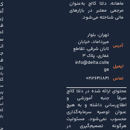
ماهانه، دلتا کالج به‌عنوان
کا
مرجعی معتبر در بازارهای
آم
مالی شناخته می‌شود.
زی
فش
اح
تهران، بلوار
سی
میرداماد، خیابان
ان
تابان شرقی، تقاطع
جد
غفاری، پلاک 3
فد
info@delta.colle
رز
ge
با
۰۲۱۲۶۴۱۱۸۴۱
گل
سا
محتوای ارائه شده در دلتا کالج
پی
صرفاً جنبه آموزشی و
کر
اس
اطلاع‌رسانی داشته و به هیچ
که
عنوان توصیه سرمایه‌گذاری
باز
محسوب نمی‌شود. مسئولیت
هرگونه تصمیم‌گیری در
چی