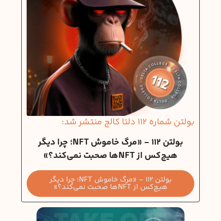
بولتن شماره 112 دلتا کالج منتشر شد:
بولتن 112 - «مرگ خاموش NFT؛ چرا دیگر
هیچ‌کس از NFTها صحبت نمی‌کند؟»
بولتن 112 – «مرگ خاموش NFT؛ چرا دیگر
هیچ‌کس از NFTها صحبت نمی‌کند؟»