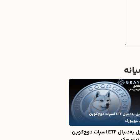
گری‌اسکیل به‌دنبال ETF اسپات دوج‌کوین
نیویورک