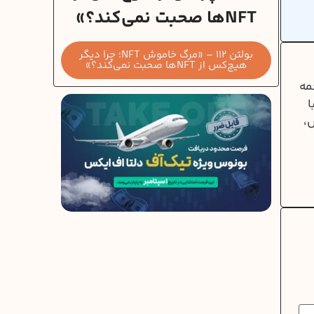
NFTها صحبت نمی‌کند؟»
بولتن 112 – «مرگ خاموش NFT؛ چرا دیگر
هیچ‌کس از NFTها صحبت نمی‌کند؟»
 ترجمه
ا
س،