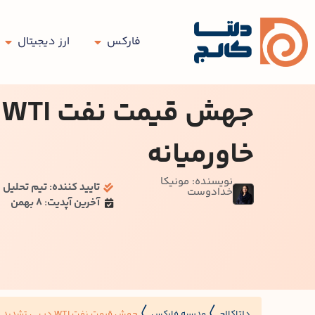
فارکس
ارز دیجیتال
ج
خاورمیانه
نویسنده: مونیکا
تایید کننده: تیم تحلیل د
خدادوست
آخرین آپدیت: 8 بهمن
دلتاکالج
مدرسه فارکس
جهش قیمت نفت WTI در پی تشدید تنش‌ها در خاورمیانه