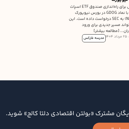
گری‌اسکیل برای راه‌اندازی صندوق ETF اسپات
دوج‌کوین با نماد GDOG در بورس نیویورک
(NYSE Arca) به SEC درخواست داده است. این
واند مسیر جدیدی برای ورود
ان... [مطالعه بیشتر]
14
مدرسه فارکس
‌رایگان مشترک «بولتن اقتصادی دلتا کالج» شوید.