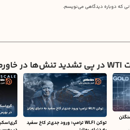
انی که دوباره دیدگاهی می‌نویسم.
یانه
نگتن
توکن WLFI ترامپ؛ ورود جدی‌تر کاخ سفید
به دنیای رمزارز
در بورس 