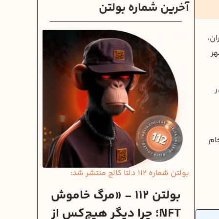
آخرین شماره بولتن
ران،
هر
در
ام
بولتن شماره 112 دلتا کالج منتشر شد:
بولتن 112 - «مرگ خاموش
NFT؛ چرا دیگر هیچ‌کس از