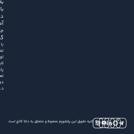
به
با
دو
آم
جا
گر
با
تص
او
لا
پای
تع
دو
د..
© کلیه حقوق این پلتفورم محفوظ و متعلق به دلتا کالج است.