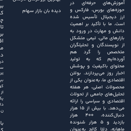
آموزش‌های حرفه‌ای در
بی
حوزه‌های بورس، فارکس و
دیده بان بازار سهام
کو
ارز دیجیتال تأسیس شده
چه
است. ما با تأکید بر اهمیت
تا
دانش و مهارت در ورود به
بر
بازارهای مالی، تیمی متشکل
اق
از نویسندگان و تحلیلگران
مر
متخصص را گرد هم
دا
آورده‌ایم که به تولید
در
محتوای باکیفیت و پوشش
سا
اخبار روز می‌پردازند. بولتن
اخی
اقتصادی ما، به‌عنوان یکی از
بی
کو
محصولات اصلی، هر هفته
از
تحلیل‌های جامعی از تحولات
یک
اقتصادی و سیاسی را ارائه
دا
می‌دهد. با بیش از ۱۵ هزار
ن..
دنبال‌کننده، ۴۰۰ هزار
بازدید و ۵ هزار شنونده
باز
ماهانه، دلتا کالج به‌عنوان
کا