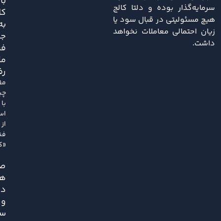
با
سرمایه‌گذار بوده و دلتا کالج
کل
هیچ مسئولیتی در قبال سود یا
به
زیان احتمالی معاملات نخواهد
ج
داشت.
فر
ما
رف
مق
چی
با
اس
از
فن
«کل
ص
هم
دل
و
سک