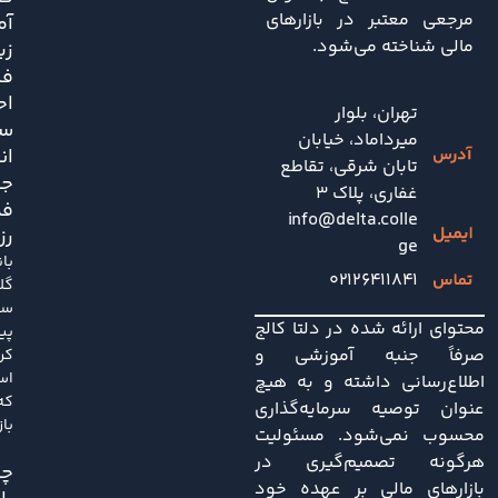
مرجعی معتبر در بازارهای
آم
مالی شناخته می‌شود.
زی
فش
اح
تهران، بلوار
سی
میرداماد، خیابان
ان
تابان شرقی، تقاطع
جد
غفاری، پلاک 3
فد
info@delta.colle
رز
ge
با
۰۲۱۲۶۴۱۱۸۴۱
گل
سا
محتوای ارائه شده در دلتا کالج
پی
صرفاً جنبه آموزشی و
کر
اس
اطلاع‌رسانی داشته و به هیچ
که
عنوان توصیه سرمایه‌گذاری
باز
محسوب نمی‌شود. مسئولیت
هرگونه تصمیم‌گیری در
چی
بازارهای مالی بر عهده خود