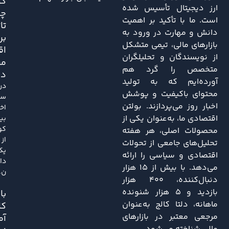
کو
ارز دیجیتال تأسیس شده
چه
است. ما با تأکید بر اهمیت
تا
دانش و مهارت در ورود به
بر
بازارهای مالی، تیمی متشکل
اق
از نویسندگان و تحلیلگران
مر
متخصص را گرد هم
دا
آورده‌ایم که به تولید
در
محتوای باکیفیت و پوشش
سا
اخبار روز می‌پردازند. بولتن
اخی
اقتصادی ما، به‌عنوان یکی از
بی
کو
محصولات اصلی، هر هفته
از
تحلیل‌های جامعی از تحولات
یک
اقتصادی و سیاسی را ارائه
دا
می‌دهد. با بیش از ۱۵ هزار
ن..
دنبال‌کننده، ۴۰۰ هزار
بازدید و ۵ هزار شنونده
باز
ماهانه، دلتا کالج به‌عنوان
کا
مرجعی معتبر در بازارهای
آم