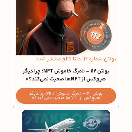
بولتن شماره 112 دلتا کالج منتشر شد:
بولتن 112 - «مرگ خاموش NFT؛ چرا دیگر
هیچ‌کس از NFTها صحبت نمی‌کند؟»
بولتن 112 – «مرگ خاموش NFT؛ چرا دیگر
هیچ‌کس از NFTها صحبت نمی‌کند؟»