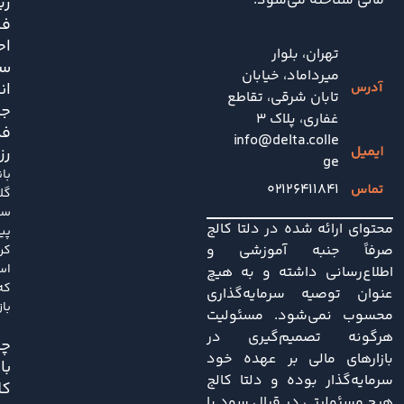
مالی شناخته می‌شود.
زی
فش
اح
تهران، بلوار
سی
میرداماد، خیابان
ان
تابان شرقی، تقاطع
جد
غفاری، پلاک 3
فد
info@delta.colle
رز
ge
با
۰۲۱۲۶۴۱۱۸۴۱
گل
سا
محتوای ارائه شده در دلتا کالج
پی
صرفاً جنبه آموزشی و
کر
اس
اطلاع‌رسانی داشته و به هیچ
که
عنوان توصیه سرمایه‌گذاری
باز
محسوب نمی‌شود. مسئولیت
هرگونه تصمیم‌گیری در
چی
بازارهای مالی بر عهده خود
با
سرمایه‌گذار بوده و دلتا کالج
کل
هیچ مسئولیتی در قبال سود یا