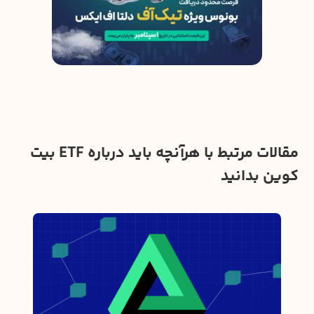
مقالات مرتبط با هرآنچه باید درباره ETF بیت
کوین بدانید
‌کس از NFTها صحبت
بهتر
۰۲۵
ک انفجار
دیفای
سیست
که بر