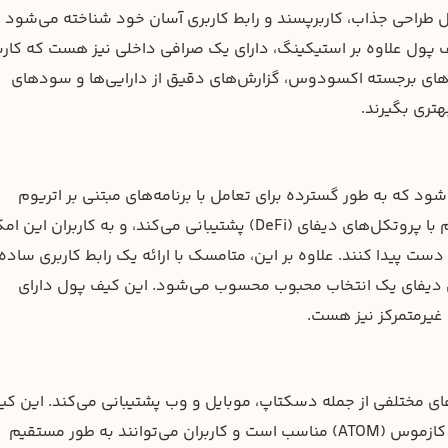
 به دلیل طراحی جذاب، کاربرپسند و رابط کاربری آسان خود شناخته می‌شود 
پول علاوه بر استیکینگ، دارای یک صرافی داخلی نیز هست که کارب
یژگی‌های برجسته اکسودوس، گزارش‌های دقیق از دارایی‌ها و سودهای
تری بگیرند.
ود که به طور گسترده برای تعامل با برنامه‌های مبتنی بر اتریوم
استفاده می‌شود. متامسک از استیکینگ از طریق ادغام با پروتکل‌های دیفای (DeFi) پشتیبانی می‌کند، و به کاربران ا
ت پیدا کنند. علاوه بر این، متامسک با ارائه یک رابط کاربری ساده
ران دیفای یک انتخاب محبوب محسوب می‌شود. این کیف پول دارای
غیرمتمرکز نیز هست.
ای مختلفی از جمله دسکتاپ، موبایل و وب پشتیبانی می‌کند. این کی
پول برای استیکینگ دارایی‌هایی مانند تزوس (XTZ) و کازموس (ATOM) مناسب است و کاربران می‌توانند به طور مستقیم