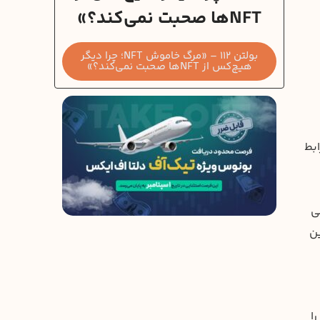
NFTها صحبت نمی‌کند؟»
بولتن 112 – «مرگ خاموش NFT؛ چرا دیگر
هیچ‌کس از NFTها صحبت نمی‌کند؟»
ابط
ی
ین
ا