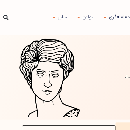
معامله‌گری
بولتن
سایر