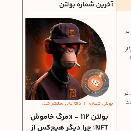
آخرین شماره بولتن
در
ار
 در
ات
بولتن شماره 112 دلتا کالج منتشر شد:
بولتن 112 - «مرگ خاموش
NFT؛ چرا دیگر هیچ‌کس از