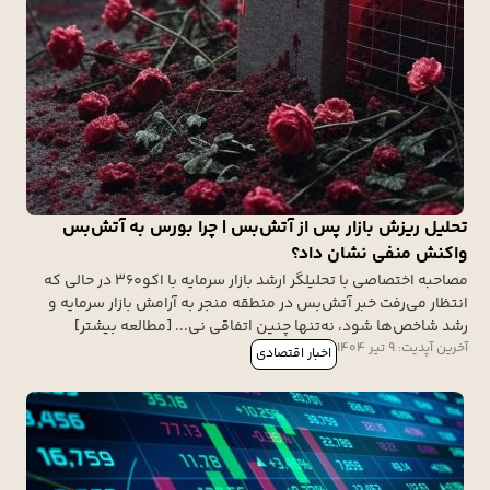
تحلیل ریزش بازار پس از آتش‌بس | چرا بورس به آتش‌بس
واکنش منفی نشان داد؟
مصاحبه اختصاصی با تحلیلگر ارشد بازار سرمایه با اکو360 در حالی که
انتظار می‌رفت خبر آتش‌بس در منطقه منجر به آرامش بازار سرمایه و
رشد شاخص‌ها شود، نه‌تنها چنین اتفاقی نی... [مطالعه بیشتر]
آخرین آپدیت: 9 تیر 1404
اخبار اقتصادی