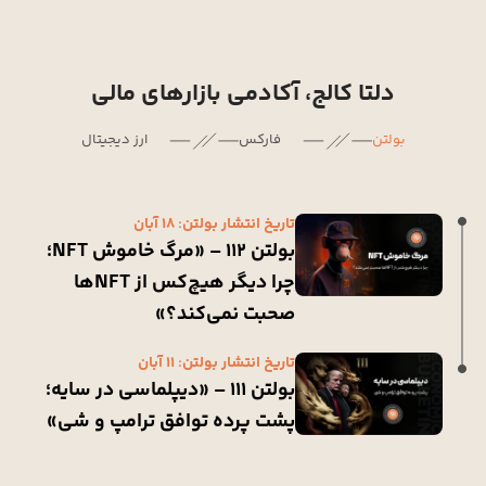
دلتا کالج، آکادمی بازارهای مالی
بولتن
فارکس
ارز دیجیتال
تاریخ انتشار بولتن: 18 آبان
بولتن 112 – «مرگ خاموش NFT؛
چرا دیگر هیچ‌کس از NFTها
صحبت نمی‌کند؟»
تاریخ انتشار بولتن: 11 آبان
بولتن 111 – «دیپلماسی در سایه؛
پشت پرده توافق ترامپ و شی»