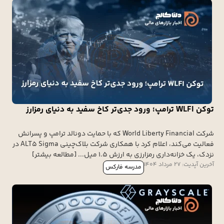
توکن WLFI ترامپ؛ ورود جدی‌تر کاخ سفید به دنیای رمزارز
شرکت World Liberty Financial که با حمایت دونالد ترامپ و پسرانش
فعالیت می‌کند، اعلام کرد با همکاری شرکت بلاک‌چینی ALT5 Sigma در
نزدک، یک خزانه‌داری رمزارزی به ارزش ۱.۵ میل... [مطالعه بیشتر]
آخرین آپدیت: 27 مرداد 1404
مدرسه فارکس