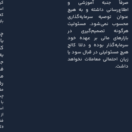
صرفاً جنبه آموزشی و
کر
اس
اطلاع‌رسانی داشته و به هیچ
که
عنوان توصیه سرمایه‌گذاری
باز
محسوب نمی‌شود. مسئولیت
هرگونه تصمیم‌گیری در
چی
بازارهای مالی بر عهده خود
با
سرمایه‌گذار بوده و دلتا کالج
کل
هیچ مسئولیتی در قبال سود یا
به
زیان احتمالی معاملات نخواهد
ج
داشت.
فر
ما
رف
مق
چی
با
اس
از
فن
«کل