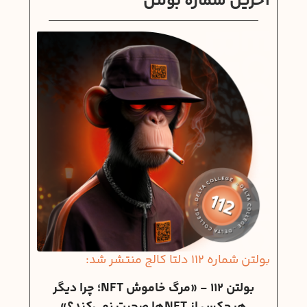
آخرین شماره بولتن
بولتن شماره 112 دلتا کالج منتشر شد:
بولتن 112 - «مرگ خاموش NFT؛ چرا دیگر