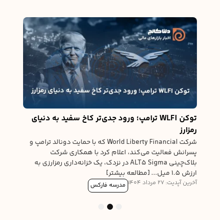
له
نیوی
ی،
ی
درخوا
ورود 
آخرین آپدیت
توکن WLFI ترامپ؛ ورود جدی‌تر کاخ سفید به دنیای
رمزارز
شرکت World Liberty Financial که با حمایت دونالد ترامپ و
پسرانش فعالیت می‌کند، اعلام کرد با همکاری شرکت
بلاک‌چینی ALT5 Sigma در نزدک، یک خزانه‌داری رمزارزی به
ارزش ۱.۵ میل... [مطالعه بیشتر]
آخرین آپدیت: 27 مرداد 1404
مدرسه فارکس
3
2
1