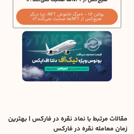
هیچ‌کس از NFTها صحبت نمی‌کند؟»
بولتن 112 – «مرگ خاموش NFT؛ چرا دیگر
هیچ‌کس از NFTها صحبت نمی‌کند؟»
مقالات مرتبط با نماد نقره در فارکس | بهترین
زمان معامله نقره در فارکس