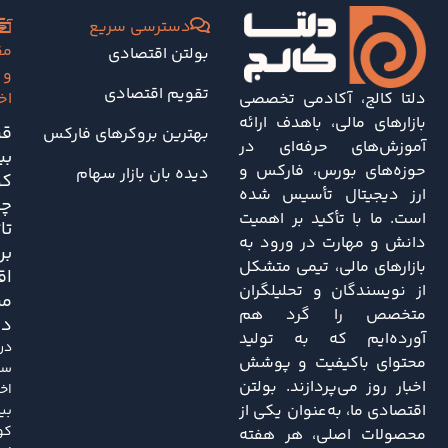
دسترسی سریع
آخ
مق
بولتن اقتصادی
و
تقویم اقتصادی
دلتا کالج، آکادمی تخصصی
اخ
بازارهای مالی، باهدف ارائه
قی
بهترین بروکرهای فارکس
آموزش‌های حرفه‌ای در
بی
حوزه‌های بورس، فارکس و
دیده بان بازار سهام
کو
ارز دیجیتال تأسیس شده
چه
است. ما با تأکید بر اهمیت
تا
دانش و مهارت در ورود به
بر
بازارهای مالی، تیمی متشکل
اق
از نویسندگان و تحلیلگران
مر
متخصص را گرد هم
دا
آورده‌ایم که به تولید
در
محتوای باکیفیت و پوشش
سا
اخبار روز می‌پردازند. بولتن
اخی
اقتصادی ما، به‌عنوان یکی از
بی
کو
محصولات اصلی، هر هفته