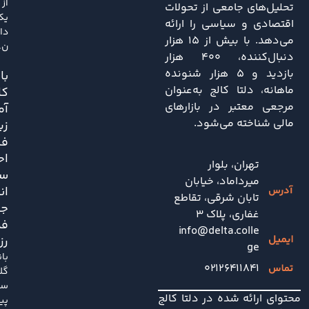
از
تحلیل‌های جامعی از تحولات
یک
اقتصادی و سیاسی را ارائه
دا
می‌دهد. با بیش از ۱۵ هزار
ن..
دنبال‌کننده، ۴۰۰ هزار
بازدید و ۵ هزار شنونده
باز
ماهانه، دلتا کالج به‌عنوان
کا
مرجعی معتبر در بازارهای
آم
مالی شناخته می‌شود.
زی
فش
اح
تهران، بلوار
سی
میرداماد، خیابان
ان
تابان شرقی، تقاطع
جد
غفاری، پلاک 3
فد
info@delta.colle
رز
ge
با
۰۲۱۲۶۴۱۱۸۴۱
گل
سا
محتوای ارائه شده در دلتا کالج
پی