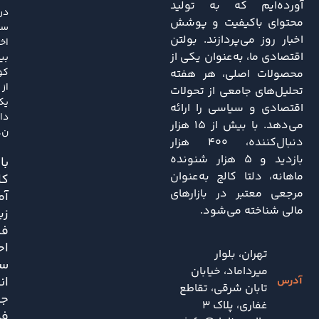
آورده‌ایم که به تولید
در
محتوای باکیفیت و پوشش
سا
اخبار روز می‌پردازند. بولتن
اخی
اقتصادی ما، به‌عنوان یکی از
بی
کو
محصولات اصلی، هر هفته
از
تحلیل‌های جامعی از تحولات
یک
اقتصادی و سیاسی را ارائه
دا
می‌دهد. با بیش از ۱۵ هزار
ن..
دنبال‌کننده، ۴۰۰ هزار
بازدید و ۵ هزار شنونده
باز
ماهانه، دلتا کالج به‌عنوان
کا
مرجعی معتبر در بازارهای
آم
مالی شناخته می‌شود.
زی
فش
اح
تهران، بلوار
سی
میرداماد، خیابان
ان
تابان شرقی، تقاطع
جد
غفاری، پلاک 3
فد