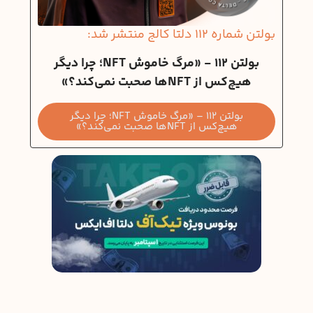
بولتن شماره 112 دلتا کالج منتشر شد:
بولتن 112 - «مرگ خاموش NFT؛ چرا دیگر
هیچ‌کس از NFTها صحبت نمی‌کند؟»
بولتن 112 – «مرگ خاموش NFT؛ چرا دیگر
هیچ‌کس از NFTها صحبت نمی‌کند؟»