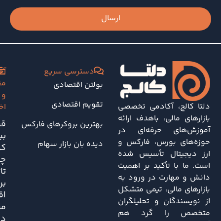
ارسال
دسترسی سریع
آخ
مق
بولتن اقتصادی
و
تقویم اقتصادی
دلتا کالج، آکادمی تخصصی
اخ
بازارهای مالی، باهدف ارائه
قی
بهترین بروکرهای فارکس
آموزش‌های حرفه‌ای در
بی
حوزه‌های بورس، فارکس و
دیده بان بازار سهام
کو
ارز دیجیتال تأسیس شده
چه
است. ما با تأکید بر اهمیت
تا
دانش و مهارت در ورود به
بر
بازارهای مالی، تیمی متشکل
اق
از نویسندگان و تحلیلگران
مر
متخصص را گرد هم
دا