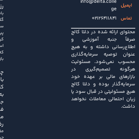
info@delta.colle
رز
ge
با
۰۲۱۲۶۴۱۱۸۴۱
گل
سا
محتوای ارائه شده در دلتا کالج
پی
صرفاً جنبه آموزشی و
کر
اس
اطلاع‌رسانی داشته و به هیچ
که
عنوان توصیه سرمایه‌گذاری
باز
محسوب نمی‌شود. مسئولیت
هرگونه تصمیم‌گیری در
چی
بازارهای مالی بر عهده خود
با
سرمایه‌گذار بوده و دلتا کالج
کل
هیچ مسئولیتی در قبال سود یا
به
زیان احتمالی معاملات نخواهد
ج
داشت.
فر
ما
رف
مق
چی